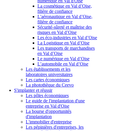
numérique en Val d'Oise
La cosmétique en Val d’Oise,
filière de confiance
L'aéronautique en Val d’Oise,
filière de confiance
Sécurité-sûreté et maîtrise des
risques en Val d’Oise
Les éco-industries en Val d’Oise
La Logistique en Val d’Oise
Les transports de marchandises
en Val d’Oise
Le numérique en Val d’Oise
L’automobile en Val d’Oise
Les établissements et les
laboratoires universitaires
Les cartes économiques
La photothèque du Ceevo
S'implanter et réussir
Les pôles économiques
Le guide de l'implantation d'une
entreprise en Val d'Oise
La bourse d'opportunités
d'implantation
L'immobilier d'entreprise
Les pépinières d'entreprises, les