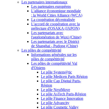
Les partenaires internationaux
Les partenaires européens
L'alliance économique mondiale
: la World Cities Alliance (WCA)
La coopération décentralisée
L'accord de coopération avec la
préfecture d'OSAKA (JAPON)
Les partenariats avec
l'agglomération de Wuxi (Chine)
Les partenariats avec le District
de Shanghai - Pudong (Chine)
Les pôles de compétitivité
Informations générales sur les
pôles de compétitivité
Les pôles de compétitivité Val
d'Oisiens
Le pôle System@tic
Le pôle Medicen Paris Région
Le pôle Cap Digital Paris-
Région
Le pôle NextMove
Le pôle AsTech Paris-Région
Le pôle Finance Innovation
Le pôle Advancity
Le pôle Cosmetic Valley