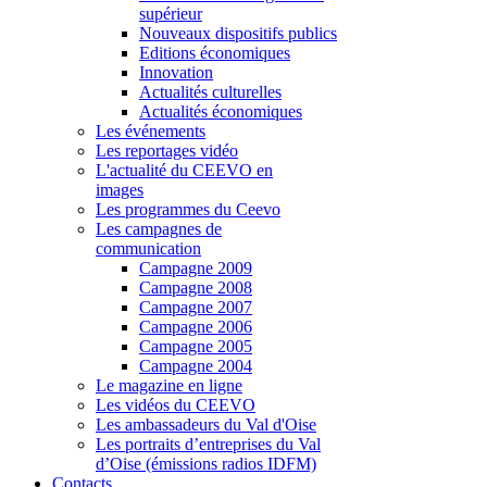
supérieur
Nouveaux dispositifs publics
Editions économiques
Innovation
Actualités culturelles
Actualités économiques
Les événements
Les reportages vidéo
L'actualité du CEEVO en
images
Les programmes du Ceevo
Les campagnes de
communication
Campagne 2009
Campagne 2008
Campagne 2007
Campagne 2006
Campagne 2005
Campagne 2004
Le magazine en ligne
Les vidéos du CEEVO
Les ambassadeurs du Val d'Oise
Les portraits d’entreprises du Val
d’Oise (émissions radios IDFM)
Contacts