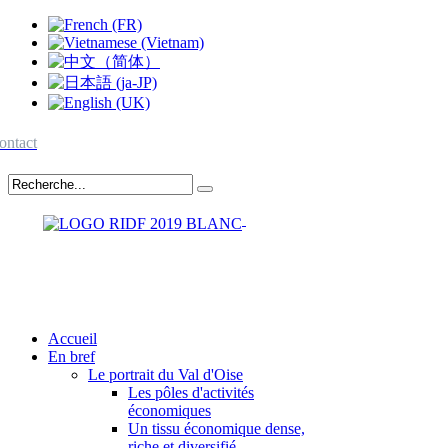
ontact
Accueil
En bref
Le portrait du Val d'Oise
Les pôles d'activités
économiques
Un tissu économique dense,
riche et diversifié