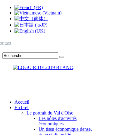
ontact
Accueil
En bref
Le portrait du Val d'Oise
Les pôles d'activités
économiques
Un tissu économique dense,
riche et diversifié