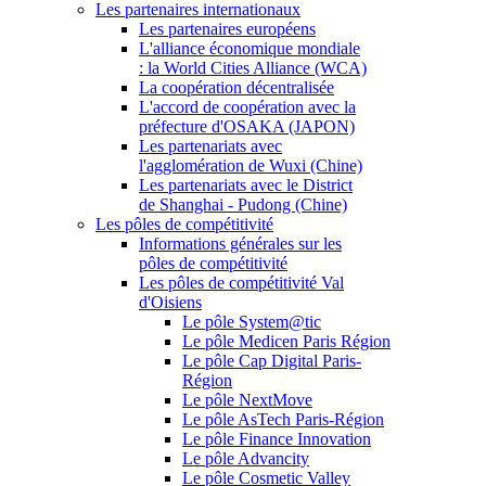
Les partenaires internationaux
Les partenaires européens
L'alliance économique mondiale
: la World Cities Alliance (WCA)
La coopération décentralisée
L'accord de coopération avec la
préfecture d'OSAKA (JAPON)
Les partenariats avec
l'agglomération de Wuxi (Chine)
Les partenariats avec le District
de Shanghai - Pudong (Chine)
Les pôles de compétitivité
Informations générales sur les
pôles de compétitivité
Les pôles de compétitivité Val
d'Oisiens
Le pôle System@tic
Le pôle Medicen Paris Région
Le pôle Cap Digital Paris-
Région
Le pôle NextMove
Le pôle AsTech Paris-Région
Le pôle Finance Innovation
Le pôle Advancity
Le pôle Cosmetic Valley