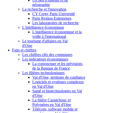
Un peu d'histoire et de
géographie
La recherche et l'innovation
CY Cergy Paris Université
Paris Region Entreprises
Les laboratoires de recherche
L'intelligence économique
L'intelligence économique et la
veille à l'international
Le tourisme d'affaires en Val
d'Oise
Faits et chiffres
Les chiffres clés des communes
Les indicateurs économiques
La conjoncture et les prévisions
de la Banque de France
Les filières technologiques
Val d'Oise, territoire de confiance
Logiciels et systèmes complexes
en Val d'Oise
Santé et biotechnologies en Val
d'Oise
La filière Caoutchouc et
Polymères en Val d'Oise
Télécom, software mobile et