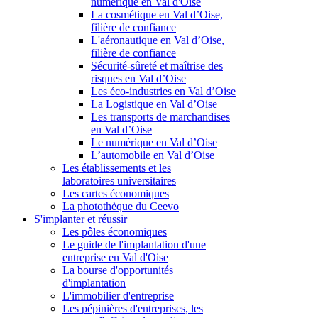
numérique en Val d'Oise
La cosmétique en Val d’Oise,
filière de confiance
L'aéronautique en Val d’Oise,
filière de confiance
Sécurité-sûreté et maîtrise des
risques en Val d’Oise
Les éco-industries en Val d’Oise
La Logistique en Val d’Oise
Les transports de marchandises
en Val d’Oise
Le numérique en Val d’Oise
L’automobile en Val d’Oise
Les établissements et les
laboratoires universitaires
Les cartes économiques
La photothèque du Ceevo
S'implanter et réussir
Les pôles économiques
Le guide de l'implantation d'une
entreprise en Val d'Oise
La bourse d'opportunités
d'implantation
L'immobilier d'entreprise
Les pépinières d'entreprises, les